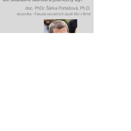
doc. PhDr. Šárka Portešová, Ph.D.
docentka - Fakulta sociálních studií MU v Brně
Také máte v hlavě myšlenku, kterou je
náročné popsat slovy? Společnost
Enteron nám pomohla vytvořit
atraktivní
video se stylovou animací
, která názorně
vysvětluje složitý technologický koncept.
Nicneříkající záběry pohybujícího se
robota jsme doplnili srozumitelnou
animací a výsledným videem jsme zaujali
stovky našich potenciálních zákazníků.
Pokud toužíte po animovaném videu,