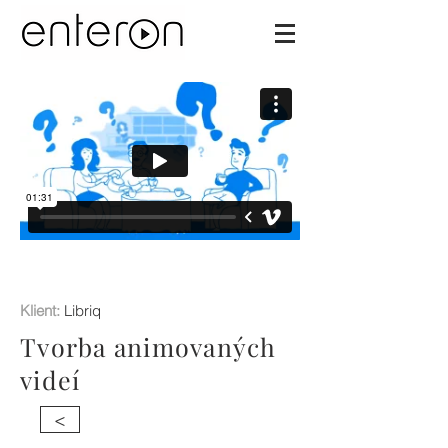
Klient:
Libriq
Tvorba animovaných
videí
<