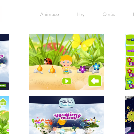
Animace
Hry
O nás